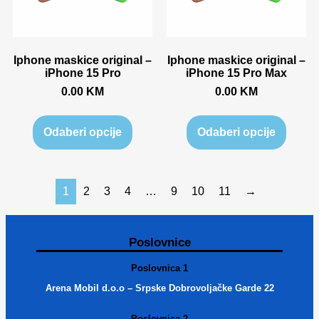
Iphone maskice original –
Iphone maskice original –
iPhone 15 Pro
iPhone 15 Pro Max
0.00
KM
0.00
KM
Odaberi opcije
Odaberi opcije
1
2
3
4
…
9
10
11
→
Poslovnice
Poslovnica 1
Arena Mobil d.o.o – Srpske Dobrovoljačke Garde 22
Poslovnica 2