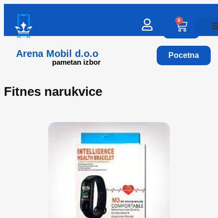
0
Arena Mobil d.o.o
Pocetna
pametan izbor
Fitnes narukvice