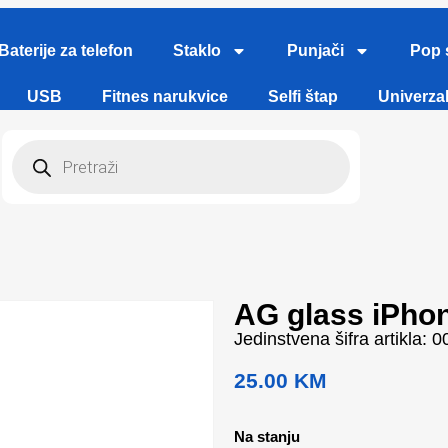
Baterije za telefon
Staklo
Punjači
Pop 
USB
Fitnes narukvice
Selfi štap
Univerzal
AG glass iPho
Jedinstvena šifra artikla: 
25.00
KM
Na stanju