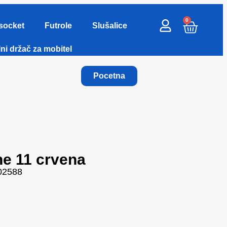
0
socket
Futrole
Slušalice
ni držač za mobitel
Pocetna
ne 11 crvena
002588