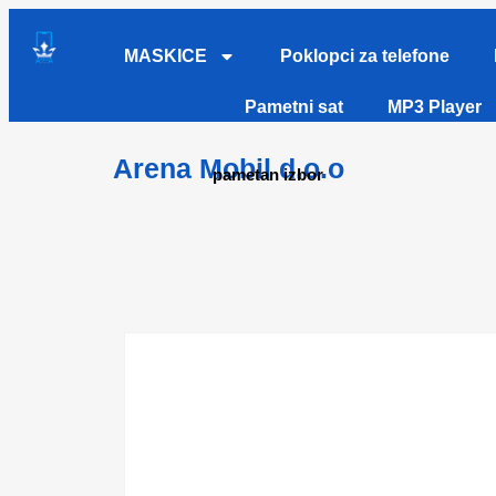
MASKICE
Poklopci za telefone
Pametni sat
MP3 Player
Arena Mobil d.o.o
pametan izbor