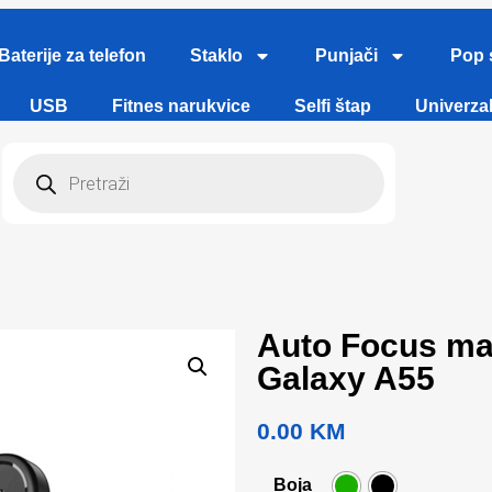
Baterije za telefon
Staklo
Punjači
Pop 
USB
Fitnes narukvice
Selfi štap
Univerzal
Auto Focus ma
Galaxy A55
0.00
KM
Boja