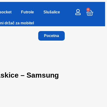
0
socket
Futrole
Slušalice
ni držač za mobitel
Pocetna
skice – Samsung