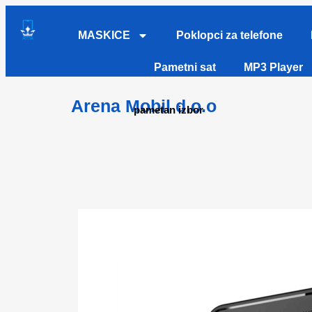
MASKICE
Poklopci za telefone
Pametni sat
MP3 Player
Arena Mobil d.o.o
pametan izbor