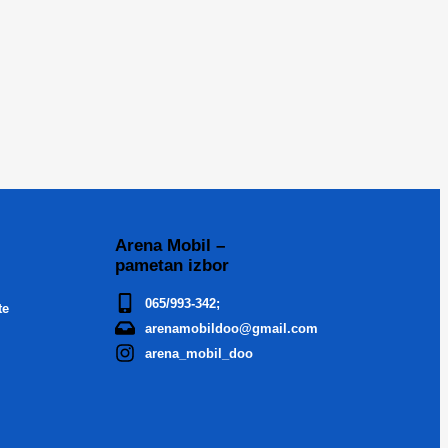
Arena Mobil –
pametan izbor
065/993-342;
te
arenamobildoo@gmail.com
arena_mobil_doo