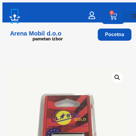
0
Arena Mobil d.o.o
Pocetna
pametan izbor