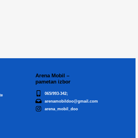
Arena Mobil –
pametan izbor
065/993-342;
te
arenamobildoo@gmail.com
arena_mobil_doo