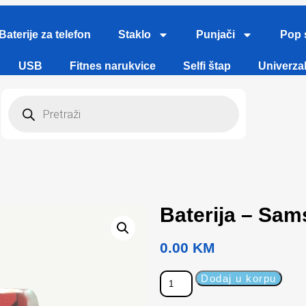
Baterije za telefon
Staklo
Punjači
Pop 
USB
Fitnes narukvice
Selfi štap
Univerzal
Baterija – Sa
0.00
KM
Dodaj u korpu