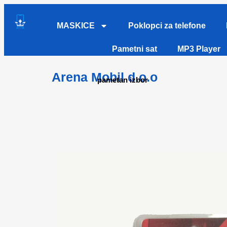
MASKICE
Poklopci za telefone
Pametni sat
MP3 Player
Arena Mobil d.o.o
pametan izbor