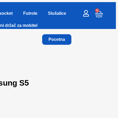
0
socket
Futrole
Slušalice
ni držač za mobitel
Pocetna
msung S5