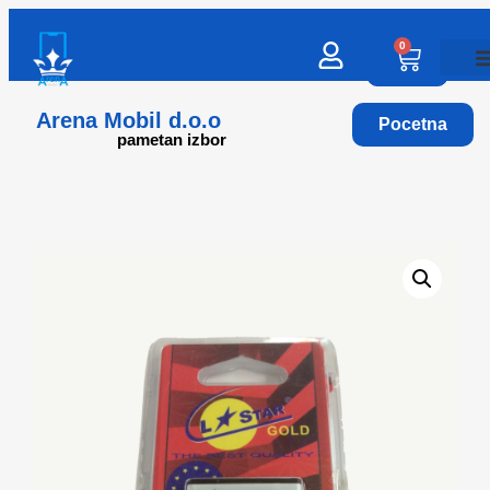
0
Arena Mobil d.o.o
Pocetna
pametan izbor