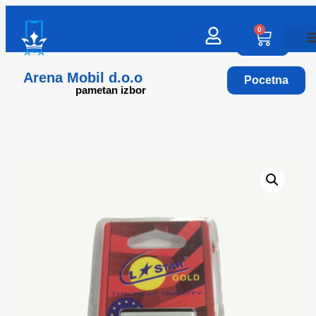
0
Arena Mobil d.o.o
Pocetna
pametan izbor