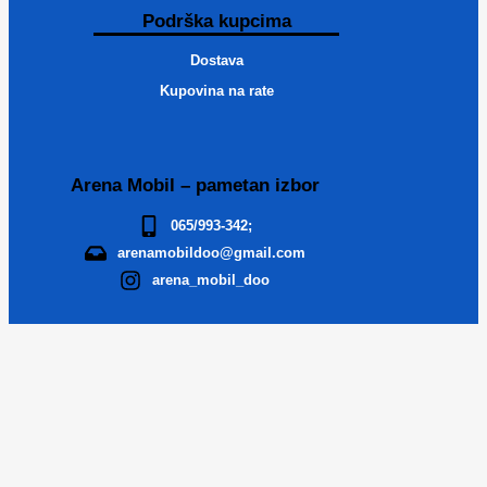
Podrška kupcima
Dostava
Kupovina na rate
Arena Mobil – pametan izbor
065/993-342;
arenamobildoo@gmail.com
arena_mobil_doo