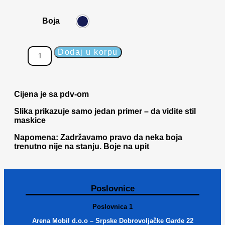
Boja
Dodaj u korpu
Cijena je sa pdv-om
Slika prikazuje samo jedan primer – da vidite stil
maskice
Napomena: Zadržavamo pravo da neka boja
trenutno nije na stanju. Boje na upit
Poslovnice
Poslovnica 1
Arena Mobil d.o.o – Srpske Dobrovoljačke Garde 22