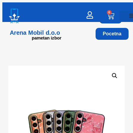
0
Arena Mobil d.o.o
Pocetna
pametan izbor