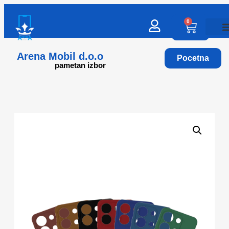
0
Arena Mobil d.o.o
Pocetna
pametan izbor