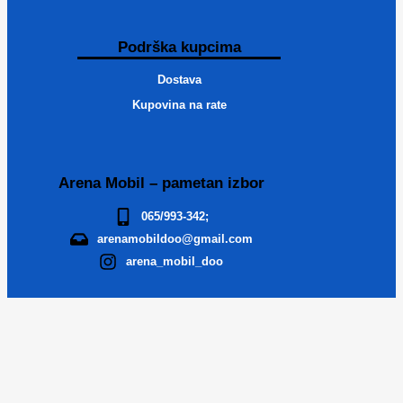
Podrška kupcima
Dostava
Kupovina na rate
Arena Mobil – pametan izbor
065/993-342;
arenamobildoo@gmail.com
arena_mobil_doo