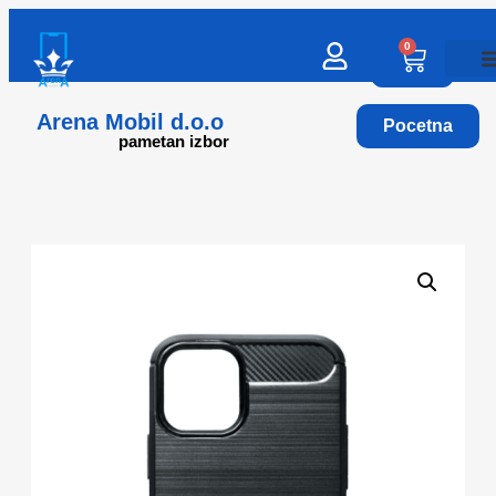
0
Arena Mobil d.o.o
Pocetna
pametan izbor