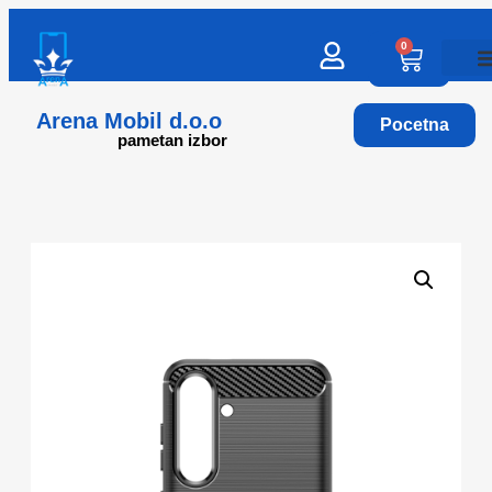
0
Arena Mobil d.o.o
Pocetna
pametan izbor