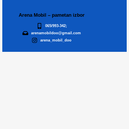
Arena Mobil – pametan izbor
065/993-342;
arenamobildoo@gmail.com
arena_mobil_doo