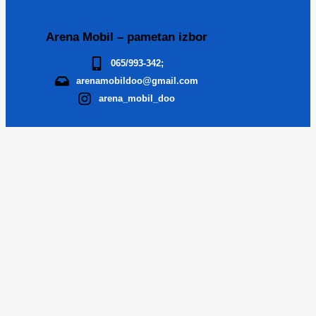
Arena Mobil – pametan izbor
065/993-342;
arenamobildoo@gmail.com
arena_mobil_doo