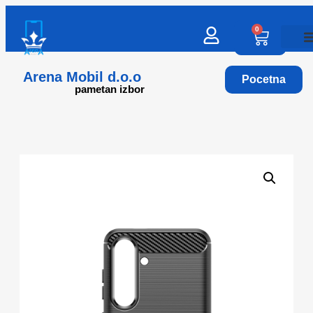
0
Arena Mobil d.o.o
Pocetna
pametan izbor