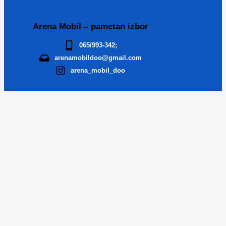
Arena Mobil – pametan izbor
065/993-342;
arenamobildoo@gmail.com
arena_mobil_doo