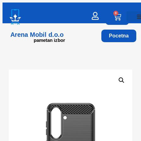
0
Arena Mobil d.o.o
Pocetna
pametan izbor