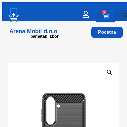
0
Arena Mobil d.o.o
Pocetna
pametan izbor