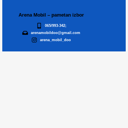
Arena Mobil – pametan izbor
065/993-342;
arenamobildoo@gmail.com
arena_mobil_doo