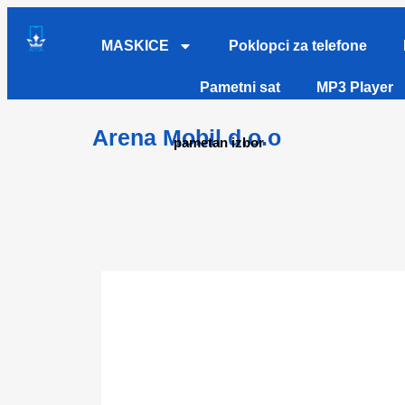
MASKICE
Poklopci za telefone
Pametni sat
MP3 Player
Arena Mobil d.o.o
pametan izbor