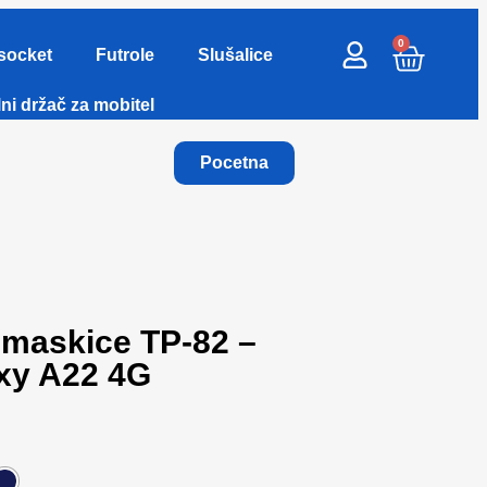
0
socket
Futrole
Slušalice
ni držač za mobitel
Pocetna
 maskice TP-82 –
xy A22 4G