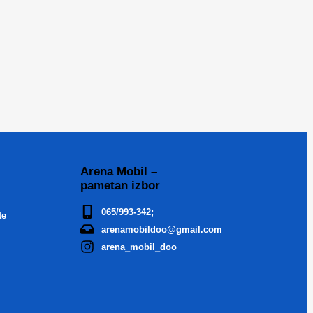
Arena Mobil –
pametan izbor
065/993-342;
te
arenamobildoo@gmail.com
arena_mobil_doo