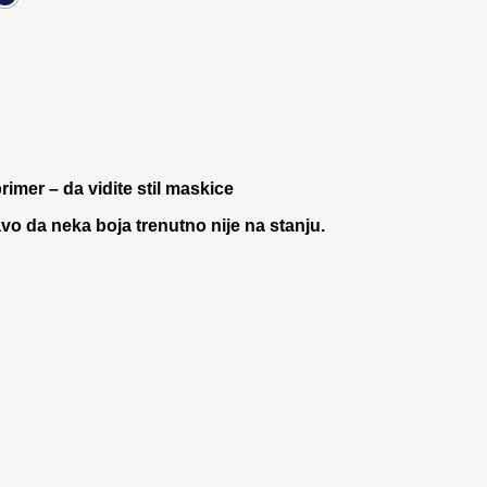
rimer – da vidite stil maskice
 da neka boja trenutno nije na stanju.