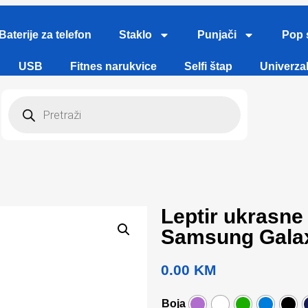
Baterije za telefon
Staklo
Punjači
Pop 
USB
Fitnes narukvice
Selfi štap
Univerzal
Leptir ukrasne
Samsung Gala
0.00
KM
Boja