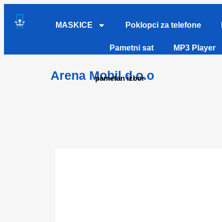
MASKICE
Poklopci za telefone
Pametni sat
MP3 Player
Arena Mobil d.o.o
pametan izbor