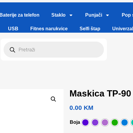
Baterije za telefon
Staklo
Punjači
Pop 
USB
Fitnes narukvice
Selfi štap
Univerzal
Maskica TP-90 
0.00
KM
Boja