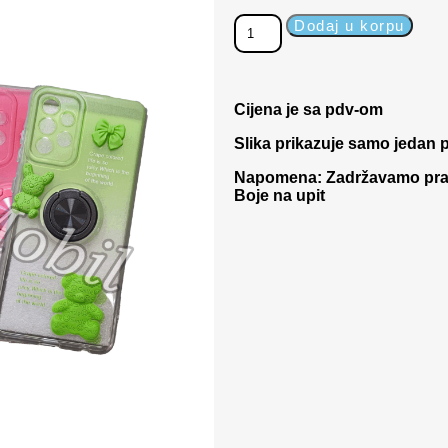
Dodaj u korpu
Cijena je sa pdv-om
Slika prikazuje samo jedan p
Napomena: Zadržavamo pravo
Boje na upit