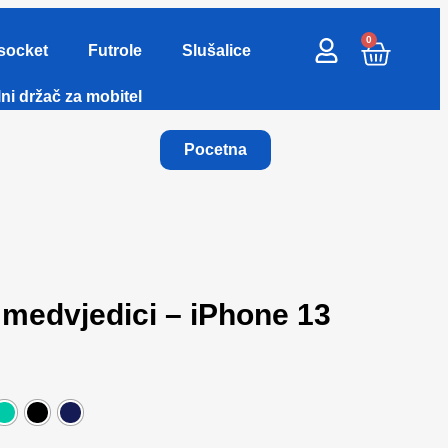
0
socket
Futrole
Slušalice
ni držač za mobitel
Pocetna
medvjedici – iPhone 13