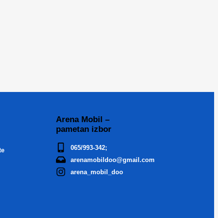
Arena Mobil –
pametan izbor
065/993-342;
te
arenamobildoo@gmail.com
arena_mobil_doo