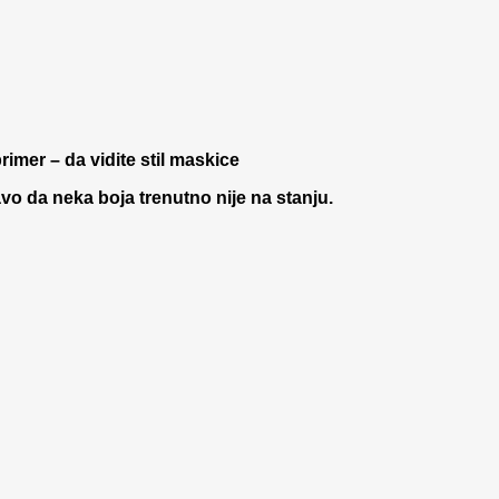
rimer – da vidite stil maskice
 da neka boja trenutno nije na stanju.