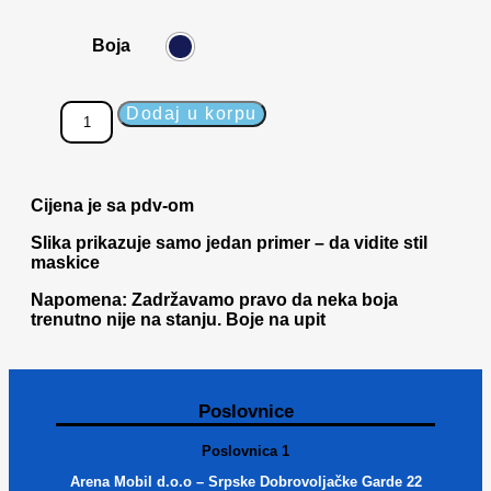
Boja
Dodaj u korpu
Cijena je sa pdv-om
Slika prikazuje samo jedan primer – da vidite stil
maskice
Napomena: Zadržavamo pravo da neka boja
trenutno nije na stanju. Boje na upit
Poslovnice
Poslovnica 1
Arena Mobil d.o.o – Srpske Dobrovoljačke Garde 22