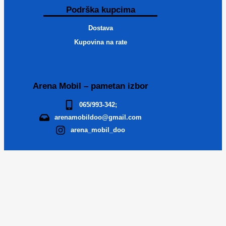
Podrška kupcima
Dostava
Kupovina na rate
Arena Mobil – pametan izbor
065/993-342;
arenamobildoo@gmail.com
arena_mobil_doo