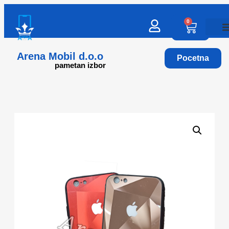
0
Arena Mobil d.o.o
Pocetna
pametan izbor