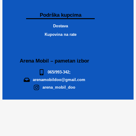
Podrška kupcima
Dostava
Kupovina na rate
Arena Mobil – pametan izbor
065/993-342;
arenamobildoo@gmail.com
arena_mobil_doo