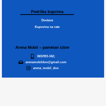
Podrška kupcima
Dostava
Kupovina na rate
Arena Mobil – pametan izbor
065/993-342;
arenamobildoo@gmail.com
arena_mobil_doo