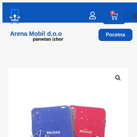
0
Arena Mobil d.o.o
Pocetna
pametan izbor