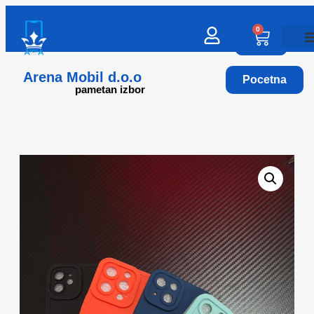
0
Arena Mobil d.o.o
Pocetna
pametan izbor