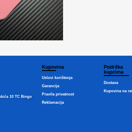
Kupovina
Podrška
kupcima
Uslovi korištenja
Dostava
Garancija
Kupovina na ra
Pravila privatnost
skića 10 TC Bingo
Reklamacija