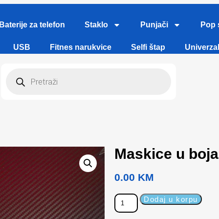
Baterije za telefon
Staklo
Punjači
Pop 
USB
Fitnes narukvice
Selfi štap
Univerzal
Maskice u boj
0.00
KM
Dodaj u korpu