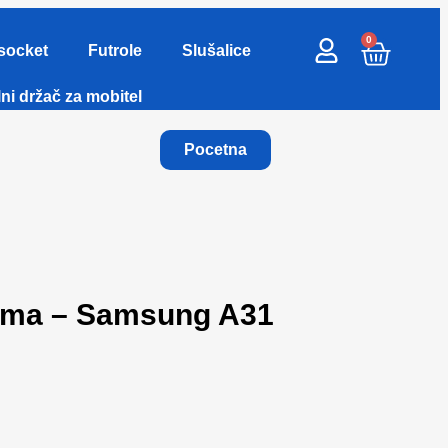
0
socket
Futrole
Slušalice
ni držač za mobitel
Pocetna
ama – Samsung A31