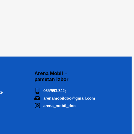
Arena Mobil –
pametan izbor
065/993-342;
te
arenamobildoo@gmail.com
arena_mobil_doo