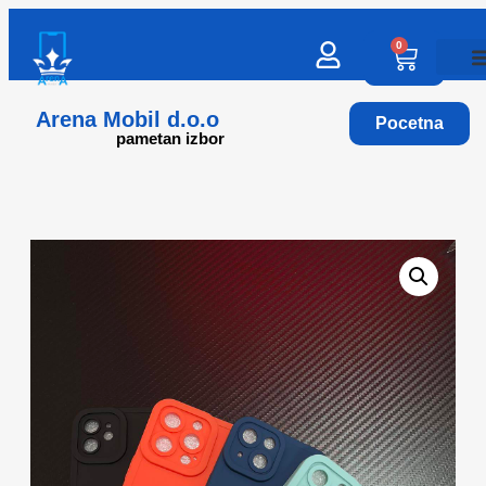
0
Arena Mobil d.o.o
Pocetna
pametan izbor