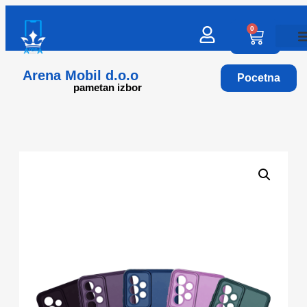
0
Arena Mobil d.o.o
Pocetna
pametan izbor