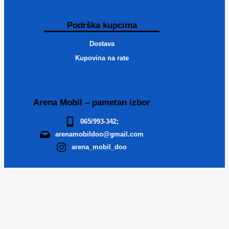
Podrška kupcima
Dostava
Kupovina na rate
Arena Mobil – pametan izbor
065/993-342;
arenamobildoo@gmail.com
arena_mobil_doo