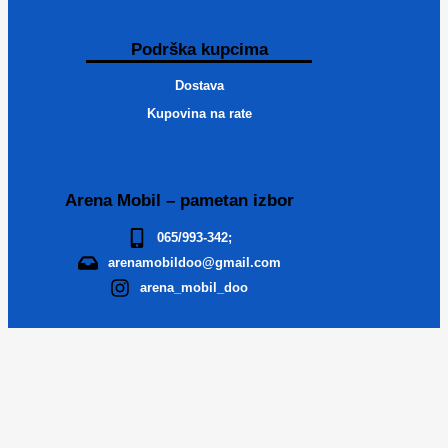
Podrška kupcima
Dostava
Kupovina na rate
Arena Mobil – pametan izbor
065/993-342;
arenamobildoo@gmail.com
arena_mobil_doo