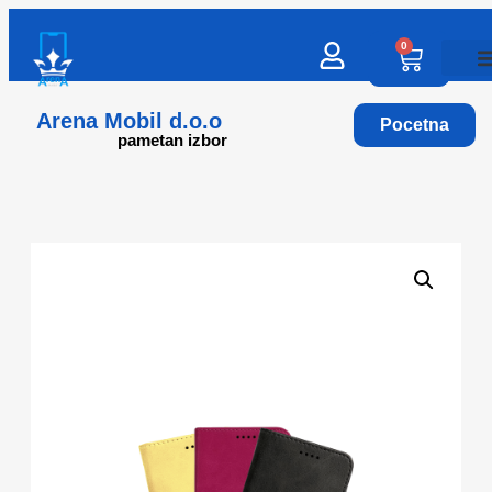
0
Arena Mobil d.o.o
Pocetna
pametan izbor