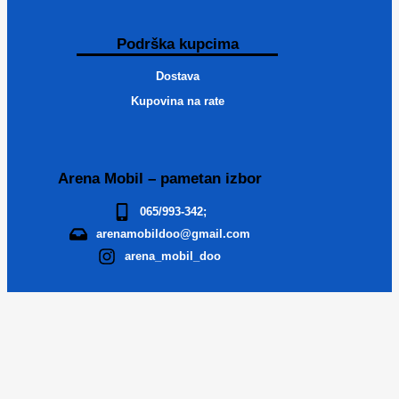
Podrška kupcima
Dostava
Kupovina na rate
Arena Mobil – pametan izbor
065/993-342;
arenamobildoo@gmail.com
arena_mobil_doo