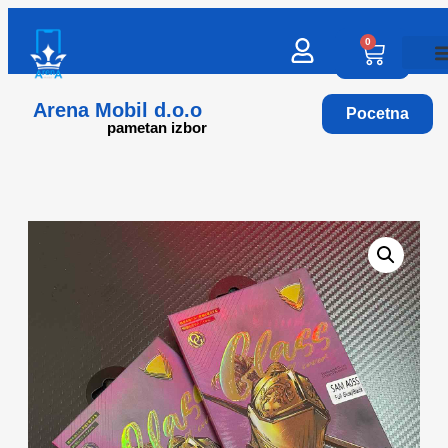
0
Arena Mobil d.o.o
Pocetna
pametan izbor