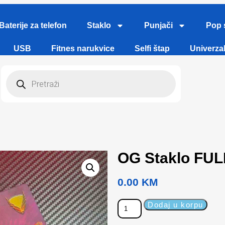
Baterije za telefon
Staklo
Punjači
Pop 
USB
Fitnes narukvice
Selfi štap
Univerzal
OG Staklo FUL
0.00
KM
Dodaj u korpu