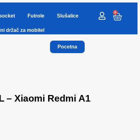
0
socket
Futrole
Slušalice
ni držač za mobitel
Pocetna
L – Xiaomi Redmi A1