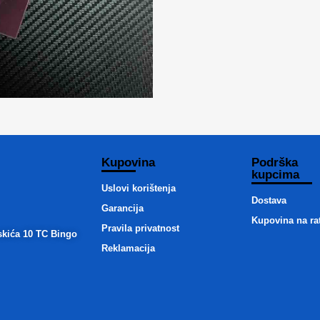
Kupovina
Podrška
kupcima
Uslovi korištenja
Dostava
Garancija
Kupovina na ra
Pravila privatnost
skića 10 TC Bingo
Reklamacija