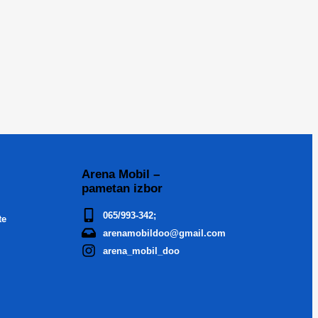
Arena Mobil –
pametan izbor
065/993-342;
te
arenamobildoo@gmail.com
arena_mobil_doo