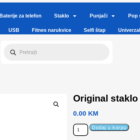
Baterije za telefon
Staklo
Punjači
Pop 
USB
Fitnes narukvice
Selfi štap
Univerzal
Original staklo
0.00
KM
Dodaj u korpu