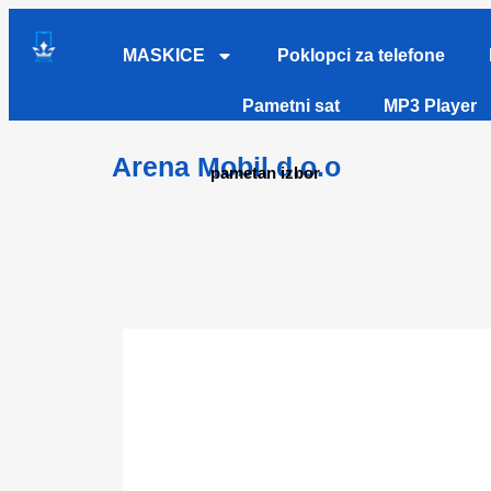
MASKICE
Poklopci za telefone
Pametni sat
MP3 Player
Arena Mobil d.o.o
pametan izbor