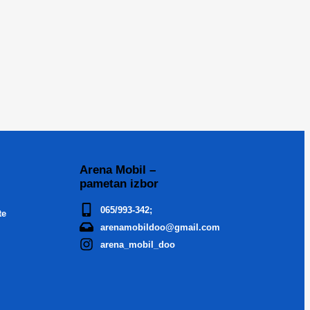
Arena Mobil –
pametan izbor
065/993-342;
te
arenamobildoo@gmail.com
arena_mobil_doo