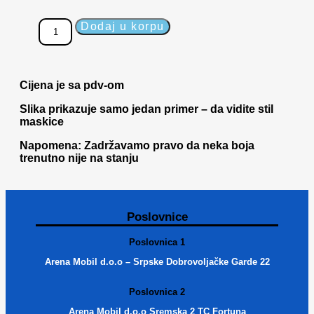
Dodaj u korpu
Cijena je sa pdv-om
Slika prikazuje samo jedan primer – da vidite stil
maskice
Napomena: Zadržavamo pravo da neka boja
trenutno nije na stanju
Poslovnice
Poslovnica 1
Arena Mobil d.o.o – Srpske Dobrovoljačke Garde 22
Poslovnica 2
Arena Mobil d.o.o Sremska 2 TC Fortuna