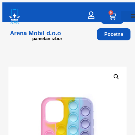
0
Arena Mobil d.o.o
Pocetna
pametan izbor