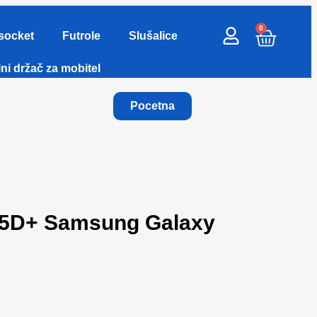
0
socket
Futrole
Slušalice
ni držač za mobitel
Pocetna
o 5D+ Samsung Galaxy