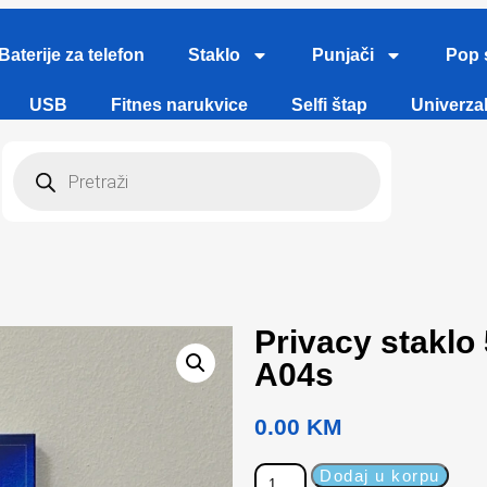
Baterije za telefon
Staklo
Punjači
Pop 
USB
Fitnes narukvice
Selfi štap
Univerzal
Privacy stakl
A04s
0.00
KM
Dodaj u korpu