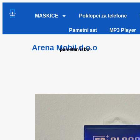
MASKICE
Poklopci za telefone
Pametni sat
MP3 Player
Arena Mobil d.o.o
pametan izbor