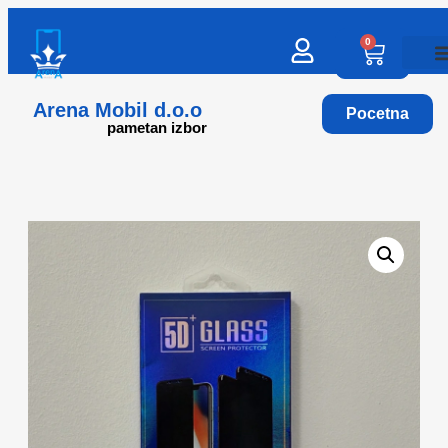
0
Arena Mobil d.o.o
Pocetna
pametan izbor