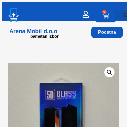
0
Arena Mobil d.o.o
Pocetna
pametan izbor