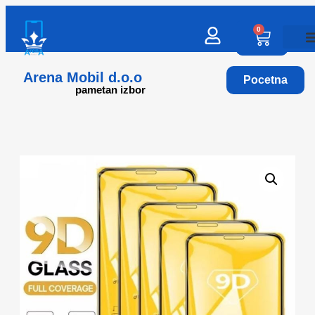
0
Arena Mobil d.o.o
Pocetna
pametan izbor