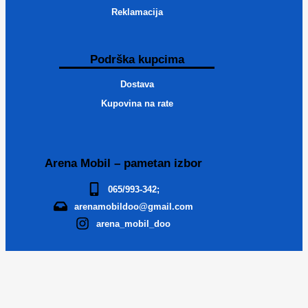
Reklamacija
Podrška kupcima
Dostava
Kupovina na rate
Arena Mobil – pametan izbor
065/993-342;
arenamobildoo@gmail.com
arena_mobil_doo