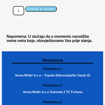
Dodaj u korpu
Napomena: U slučaju da u momentu narudžbe
nema neka boja, obavještavamo Vas prije slanja.
Poslovnice
Poslovnica 1
Arena Mobil d.o.o – Srpske Dobrovoljačke Garde 22
Poslovnica 2
Arena Mobil d.o.o Sremska 2 TC Fortuna
Poslovnica 3