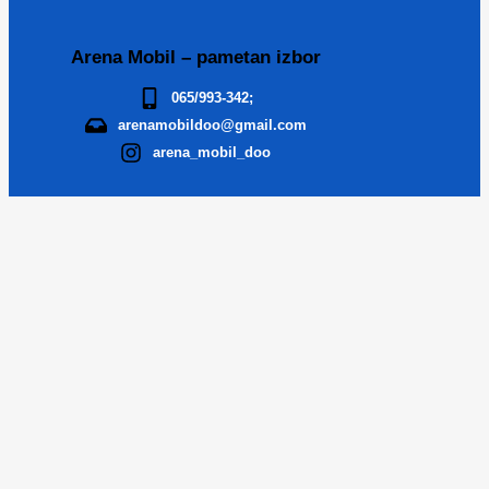
Arena Mobil – pametan izbor
065/993-342;
arenamobildoo@gmail.com
arena_mobil_doo