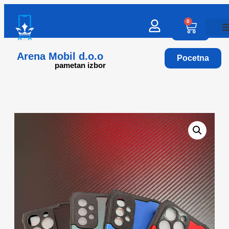
0
Arena Mobil d.o.o
Pocetna
pametan izbor