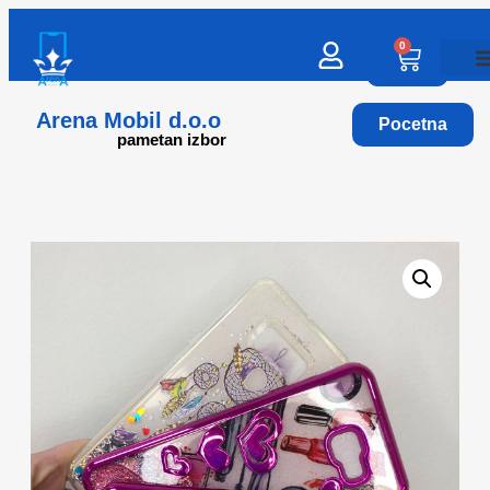
0
Arena Mobil d.o.o
Pocetna
pametan izbor