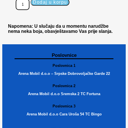
Dodaj u korpu
Napomena: U slučaju da u momentu narudžbe
nema neka boja, obavještavamo Vas prije slanja.
Poslovnice
Poslovnica 1
Arena Mobil d.o.o – Srpske Dobrovoljačke Garde 22
Poslovnica 2
Arena Mobil d.o.o Sremska 2 TC Fortuna
Poslovnica 3
Arena Mobil d.o.o Cara Uroša 54 TC Bingo