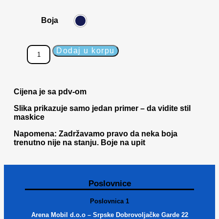
Boja
Dodaj u korpu
Cijena je sa pdv-om
Slika prikazuje samo jedan primer – da vidite stil
maskice
Napomena: Zadržavamo pravo da neka boja
trenutno nije na stanju. Boje na upit
Poslovnice
Poslovnica 1
Arena Mobil d.o.o – Srpske Dobrovoljačke Garde 22