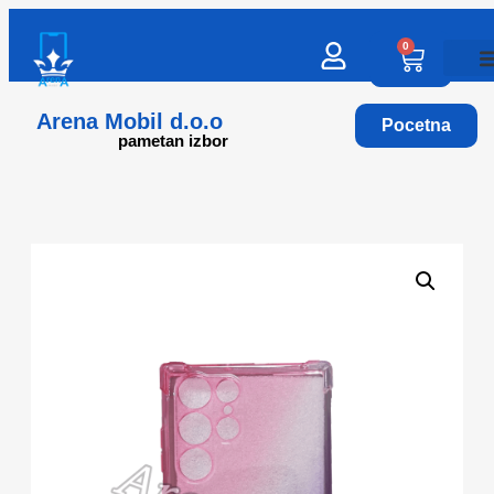
0
Arena Mobil d.o.o
Pocetna
pametan izbor