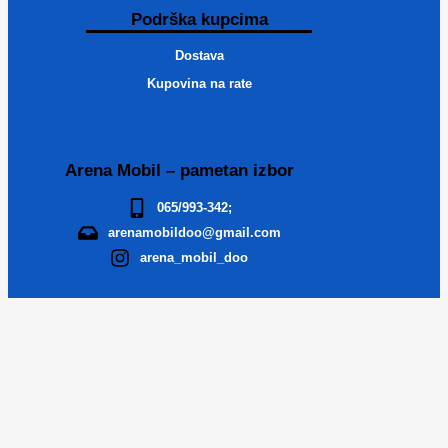
Podrška kupcima
Dostava
Kupovina na rate
Arena Mobil – pametan izbor
065/993-342;
arenamobildoo@gmail.com
arena_mobil_doo