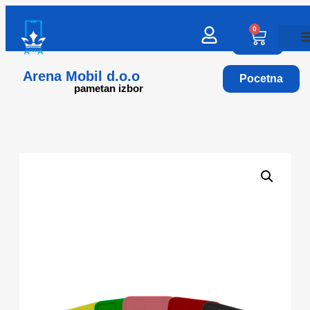
0
Arena Mobil d.o.o
Pocetna
pametan izbor