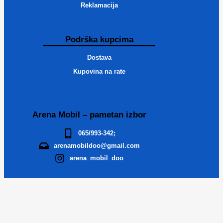
Reklamacija
Podrška kupcima
Dostava
Kupovina na rate
Arena Mobil – pametan izbor
065/993-342;
arenamobildoo@gmail.com
arena_mobil_doo