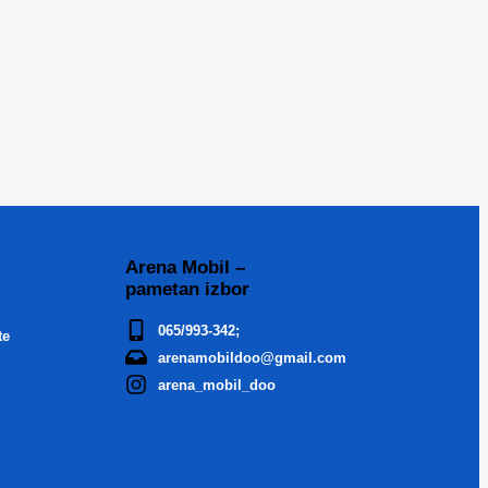
Arena Mobil –
pametan izbor
065/993-342;
te
arenamobildoo@gmail.com
arena_mobil_doo