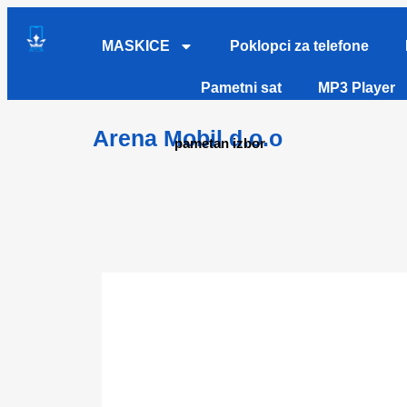
MASKICE
Poklopci za telefone
Pametni sat
MP3 Player
Arena Mobil d.o.o
pametan izbor