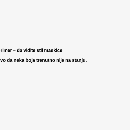
rimer – da vidite stil maskice
 da neka boja trenutno nije na stanju.