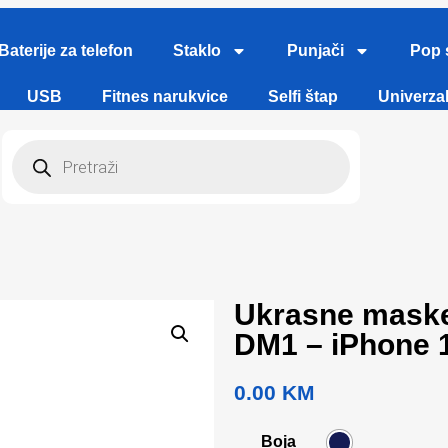
Baterije za telefon
Staklo
Punjači
Pop 
USB
Fitnes narukvice
Selfi štap
Univerzal
Ukrasne maske
DM1 – iPhone 
0.00
KM
Boja