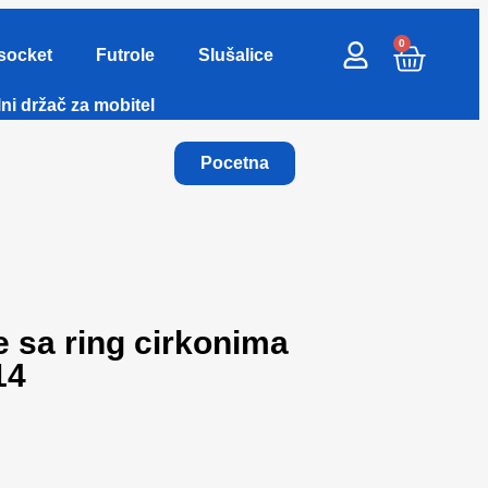
0
socket
Futrole
Slušalice
ni držač za mobitel
Pocetna
 sa ring cirkonima
14