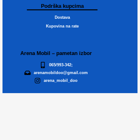
Podrška kupcima
Dostava
Kupovina na rate
Arena Mobil – pametan izbor
065/993-342;
arenamobildoo@gmail.com
arena_mobil_doo