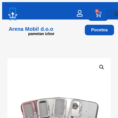
0
Arena Mobil d.o.o
Pocetna
pametan izbor