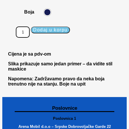
Boja
Dodaj u korpu
Cijena je sa pdv-om
Slika prikazuje samo jedan primer – da vidite stil
maskice
Napomena: Zadržavamo pravo da neka boja
trenutno nije na stanju. Boje na upit
Poslovnice
Poslovnica 1
Arena Mobil d.o.o – Srpske Dobrovoljačke Garde 22