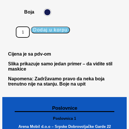
Boja
Dodaj u korpu
Cijena je sa pdv-om
Slika prikazuje samo jedan primer – da vidite stil
maskice
Napomena: Zadržavamo pravo da neka boja
trenutno nije na stanju. Boje na upit
Poslovnice
Poslovnica 1
Arena Mobil d.o.o – Srpske Dobrovoljačke Garde 22