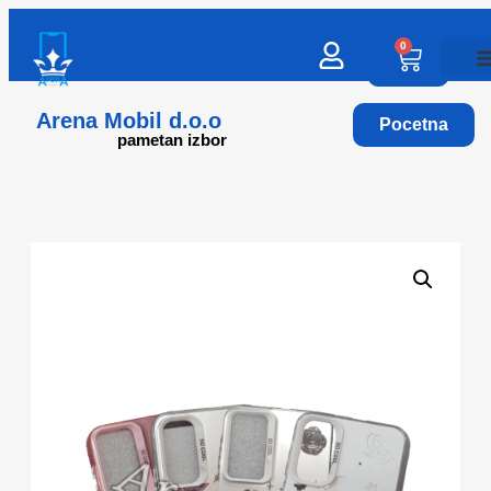
0
Arena Mobil d.o.o
Pocetna
pametan izbor