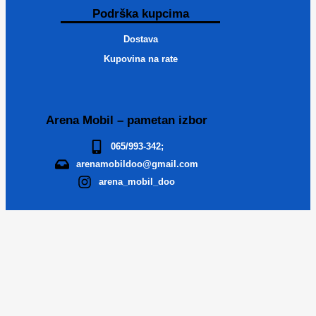
Podrška kupcima
Dostava
Kupovina na rate
Arena Mobil – pametan izbor
065/993-342;
arenamobildoo@gmail.com
arena_mobil_doo