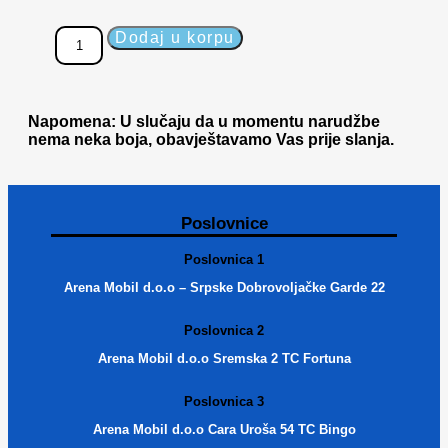
Dodaj u korpu
Napomena: U slučaju da u momentu narudžbe
nema neka boja, obavještavamo Vas prije slanja.
Poslovnice
Poslovnica 1
Arena Mobil d.o.o – Srpske Dobrovoljačke Garde 22
Poslovnica 2
Arena Mobil d.o.o Sremska 2 TC Fortuna
Poslovnica 3
Arena Mobil d.o.o Cara Uroša 54 TC Bingo