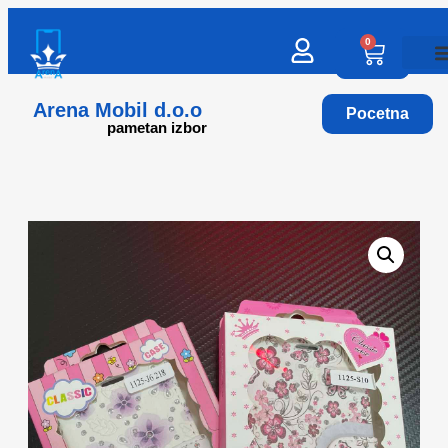
0
Arena Mobil d.o.o
Pocetna
pametan izbor