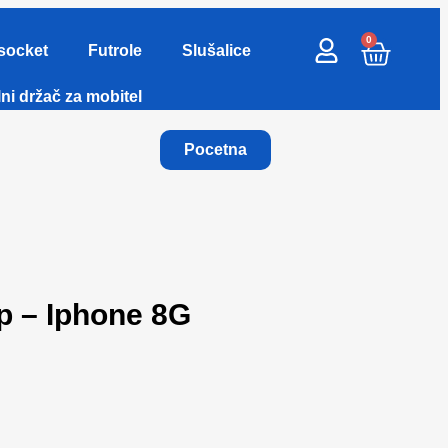
0
socket
Futrole
Slušalice
ni držač za mobitel
Pocetna
p – Iphone 8G