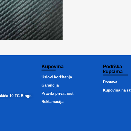
Kupovina
Podrška
kupcima
Uslovi korištenja
Dostava
Garancija
Kupovina na ra
Pravila privatnost
skića 10 TC Bingo
Reklamacija