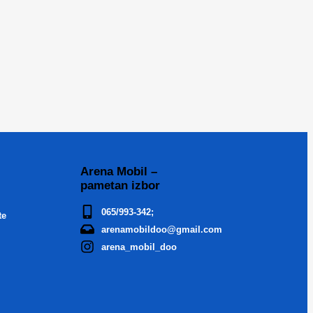
Arena Mobil –
pametan izbor
065/993-342;
te
arenamobildoo@gmail.com
arena_mobil_doo