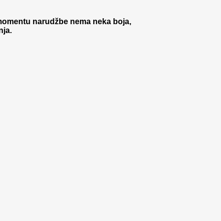
momentu narudžbe nema neka boja,
nja.