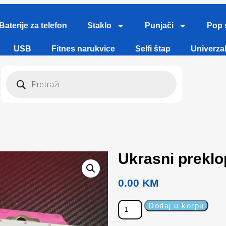
Baterije za telefon
Staklo
Punjači
Pop 
USB
Fitnes narukvice
Selfi štap
Univerzal
Ukrasni preklo
0.00
KM
Dodaj u korpu