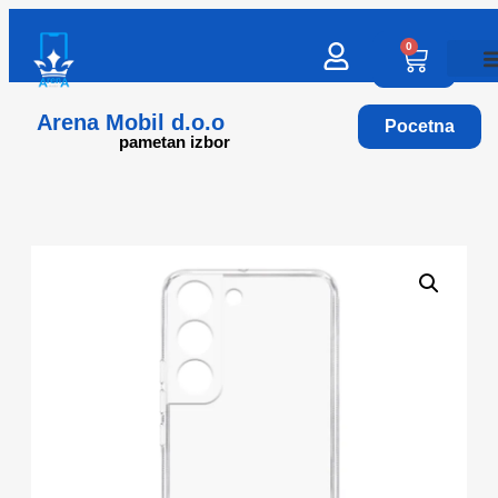
0
Arena Mobil d.o.o
Pocetna
pametan izbor