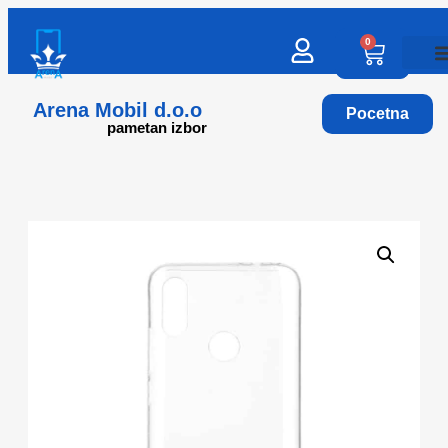
0
Arena Mobil d.o.o
Pocetna
pametan izbor