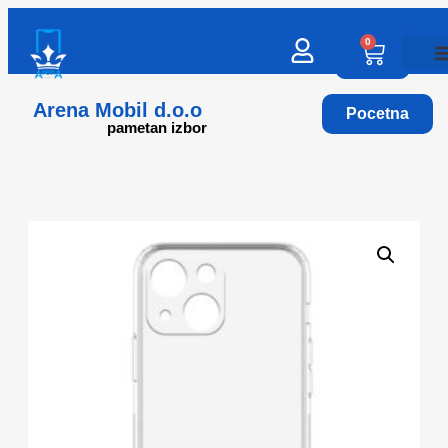
0
Arena Mobil d.o.o
Pocetna
pametan izbor