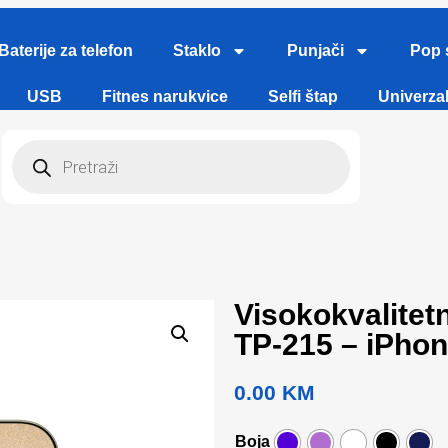
Baterije za telefon
Staklo
Punjači
Pop 
USB
Fitnes narukvice
Selfi štap
Univerzal
Visokokvalite
TP-215 – iPhon
0.00
KM
Boja