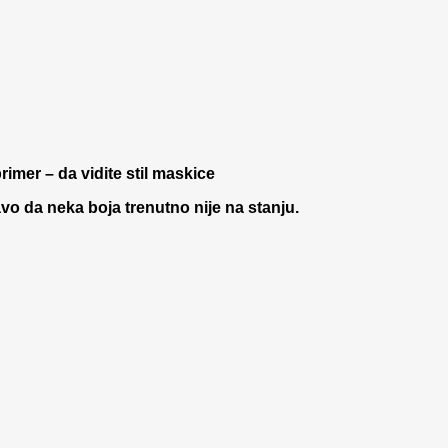
rimer – da vidite stil maskice
 da neka boja trenutno nije na stanju.