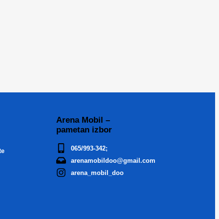
Arena Mobil –
pametan izbor
065/993-342;
te
arenamobildoo@gmail.com
arena_mobil_doo