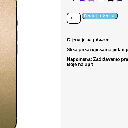
Dodaj u korpu
Cijena je sa pdv-om
Slika prikazuje samo jedan p
Napomena: Zadržavamo pravo
Boje na upit