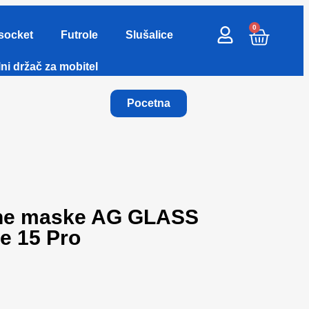
0
socket
Futrole
Slušalice
ni držač za mobitel
Pocetna
tne maske AG GLASS
e 15 Pro