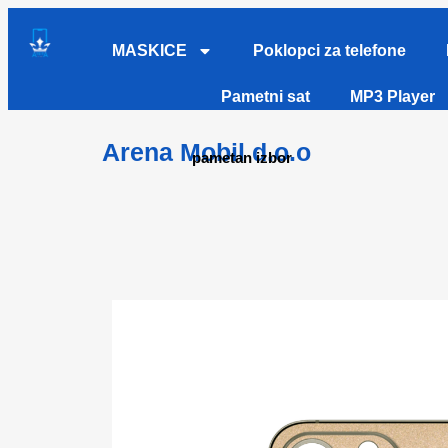
MASKICE
Poklopci za telefone
Pametni sat
MP3 Player
Arena Mobil d.o.o
pametan izbor