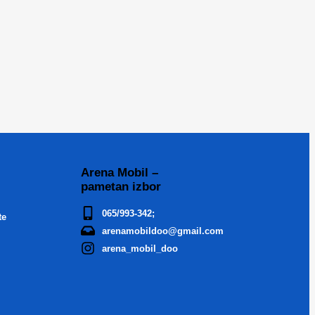
Arena Mobil –
pametan izbor
065/993-342;
te
arenamobildoo@gmail.com
arena_mobil_doo