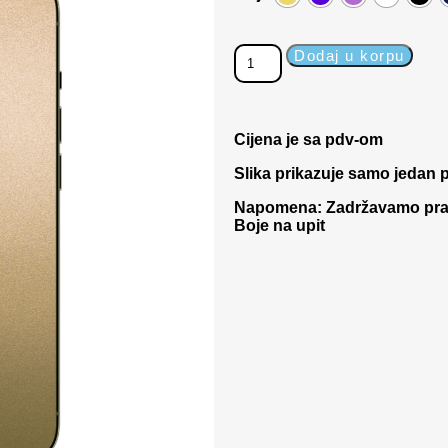
Dodaj u korpu
Cijena je sa pdv-om
Slika prikazuje samo jedan p
Napomena: Zadržavamo pravo
Boje na upit