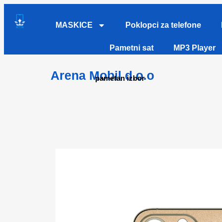
MASKICE
Poklopci za telefone
Pametni sat
MP3 Player
Arena Mobil d.o.o
pametan izbor