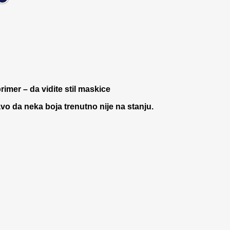
rimer – da vidite stil maskice
 da neka boja trenutno nije na stanju.