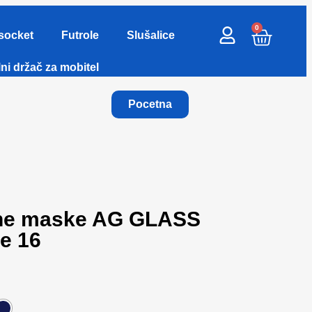
0
socket
Futrole
Slušalice
ni držač za mobitel
Pocetna
tne maske AG GLASS
e 16