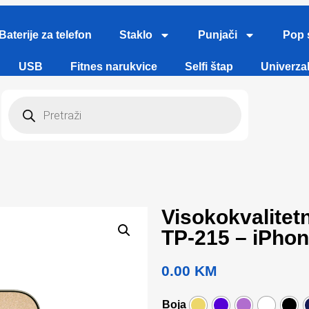
Baterije za telefon
Staklo
Punjači
Pop 
USB
Fitnes narukvice
Selfi štap
Univerzal
Visokokvalite
TP-215 – iPhon
0.00
KM
Boja