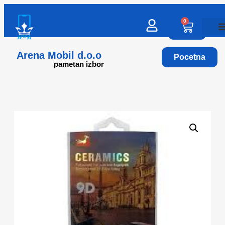
0
Arena Mobil d.o.o
Pocetna
pametan izbor